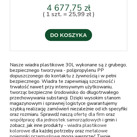
4 677,75 zł
( 1 szt. = 25,99 zł )
DO KOSZYKA
Nasze wiadra plastikowe 30L wykonane są z grubego,
bezpiecznego tworzywa - polipropylenu PP
dopuszczonego do kontaktu z żywnością i w pełni
bezpiecznego. Wiadra te zapewniają szczelność i
trwałość nawet przy intensywnym użytkowaniu,
tworząc bezpieczne środowisko do długotrwałego
przechowywania substancji. Dzięki wysokim stanom
magazynowym i sprawnej logistyce gwarantujemy
szybką realizację zamówień niezależnie od ich specyfiki
oraz rozmiaru. Sprawdź naszą
ofertę dla firm
oraz
współpracę dla jednostek samorządowych
i gmin i
zobacz, jak inne produkty -
wiadra plastikowe
kolorowe
dla każdej potrzeby oraz
metalowe
pojemniki przemysłowe
mogą wesprzeć Twoje