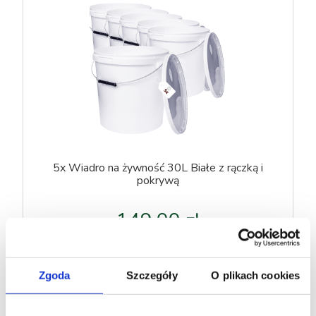
5x Wiadro na żywność 30L Białe z rączką i
pokrywą
149,00 zł
( 1 szt. = 29,80 zł )
Zgoda
Szczegóły
O plikach cookies
DO KOSZYKA