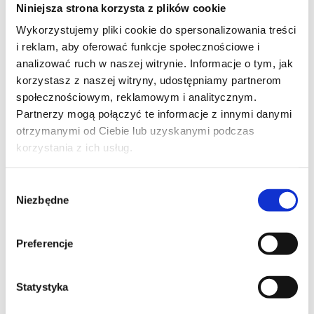
Niniejsza strona korzysta z plików cookie
Wykorzystujemy pliki cookie do spersonalizowania treści
i reklam, aby oferować funkcje społecznościowe i
analizować ruch w naszej witrynie. Informacje o tym, jak
korzystasz z naszej witryny, udostępniamy partnerom
społecznościowym, reklamowym i analitycznym.
Partnerzy mogą połączyć te informacje z innymi danymi
otrzymanymi od Ciebie lub uzyskanymi podczas
korzystania z ich usług.
Wybór
Niezbędne
zgody
10x Wiadro na żywność 30L Białe z rączką i
pokrywą
Preferencje
287,60 zł
Statystyka
( 1 szt. = 28,76 zł )