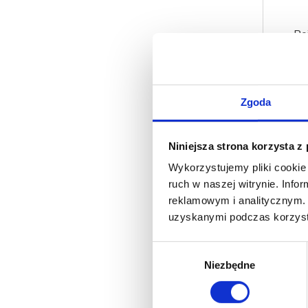
Po
zgrzew
- Bio
Zgoda
Niniejsza strona korzysta z
Wykorzystujemy pliki cookie 
ruch w naszej witrynie. Inf
FUNK
reklamowym i analitycznym. 
CATE
uzyskanymi podczas korzysta
W naszej
Wybór
cieszą si
Niezbędne
zgody
Dzięki od
zapewnia
Dla resta