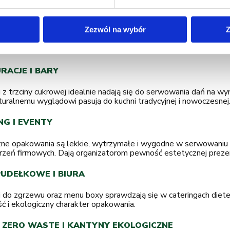
ci hermetycznego zamknięcia gwarantują one pełne bezpieczeńs
lorów smakowych. Pojemniki te są szczególnie cenione w caterin
e.
Zezwól na wybór
Z
SOWANIE POJEMNIKÓW CATERINGOWYCH W 
RACJE I BARY
 z trzciny cukrowej idealnie nadają się do serwowania dań na wy
turalnemu wyglądowi pasują do kuchni tradycyjnej i nowoczesnej
NG I EVENTY
zne opakowania są lekkie, wytrzymałe i wygodne w serwowaniu 
zeń firmowych. Dają organizatorom pewność estetycznej prezent
PUDEŁKOWE I BIURA
 do zgrzewu oraz menu boxy sprawdzają się w cateringach dietet
ć i ekologiczny charakter opakowania.
 ZERO WASTE I KANTYNY EKOLOGICZNE