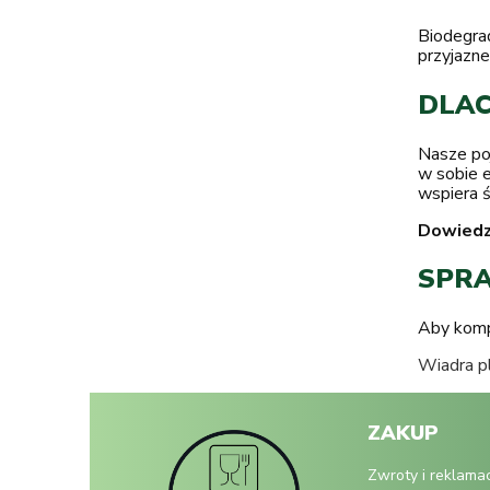
Biodegra
przyjazne
DLAC
Nasze po
w sobie e
wspiera 
Dowiedz 
SPRA
Aby komp
Wiadra p
ZAKUP
Zwroty i reklama