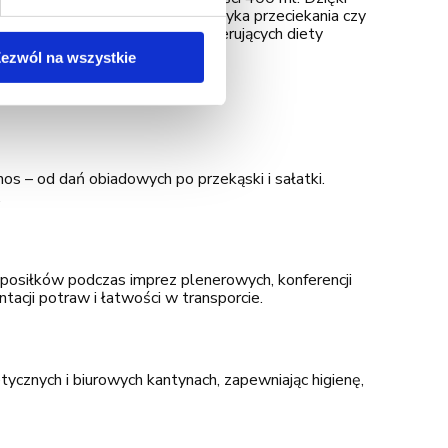
two podczas dostawy – bez ryzyka przeciekania czy
gach dietetycznych i firmach oferujących diety
ezwól na wszystkie
RÓŻNYCH BRANŻACH
nos – od dań obiadowych po przekąski i sałatki.
.
posiłków podczas imprez plenerowych, konferencji
acji potraw i łatwości w transporcie.
ycznych i biurowych kantynach, zapewniając higienę,