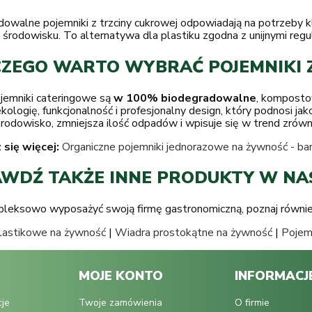
dowalne pojemniki z trzciny cukrowej odpowiadają na potrzeby 
 środowisku. To alternatywa dla plastiku zgodna z unijnymi regu
ZEGO WARTO WYBRAĆ POJEMNIKI 
jemniki cateringowe są
w 100% biodegradowalne
, komposto
kologię, funkcjonalność i profesjonalny design, który podnosi jak
środowisko, zmniejsza ilość odpadów i wpisuje się w trend zró
się więcej:
Organiczne pojemniki jednorazowe na żywność - ba
WDŹ TAKŻE INNE PRODUKTY W NAS
leksowo wyposażyć swoją firmę gastronomiczną, poznaj również
lastikowe na żywność
|
Wiadra prostokątne na żywność
|
Pojem
MOJE KONTO
INFORMACJ
cje
Twoje zamówienia
O firmie