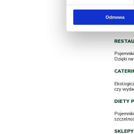
możliwoś
utraty wa
pudełkow
Odmowa
ZASTO
RESTAU
Pojemniki
Dzięki na
CATERI
Ekologic
czy wydar
DIETY 
Pojemniki
szczelnoś
SKLEPY