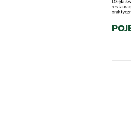
Dzięki s
restaurac
praktyczn
POJ