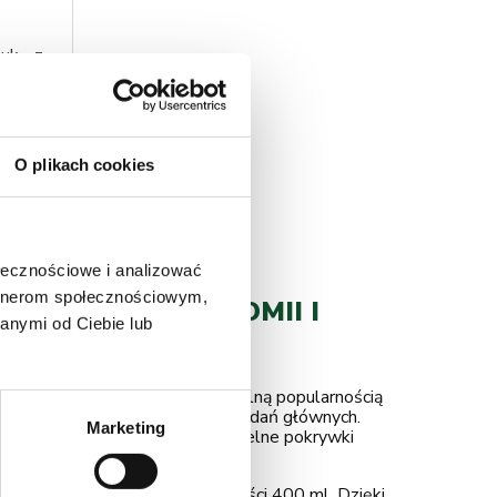
uk - z
iczny
O plikach cookies
ołecznościowe i analizować
artnerom społecznościowym,
E DLA GASTRONOMII I
anymi od Ciebie lub
eringowych. Wśród nich szczególną popularnością
etyczne serwowanie kompletnych dań głównych.
Marketing
dania gorące, jak i zimne. Szczelne pokrywki
jemniki do zgrzewu
o pojemności 400 ml. Dzięki