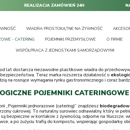
REALIZACJA ZAMÓWIEŃ 24H
N
YWNOŚĆ
WIADRA PROSTOKĄTNE NA ŻYWNOŚĆ
AKCESO
ZOWE - CATERING
POJEMNIKI PRZEMYSŁOWE
O FIRMIE
WSPÓŁPRACA Z JEDNOSTKAMI SAMORZĄDOWYMI
d lat dostarcza niezawodne plastikowe wiadra do przechowywan
 bezpieczeństwa. Teraz marka rozszerza działalność o
ekologi
ią na rosnące wymagania rynku gastronomicznego i coraz bardzie
OGICZNE POJEMNIKI CATERINGOWE
ii „Pojemniki jednorazowe (catering)” znajdziesz
biodegradow
rzciny cukrowej. To naturalny surowiec odnawialny, który w peł
 są bezpieczne w kontakcie z żywnością, odporne na tłuszcze, 
wce, a po zużyciu trafią do kompostu, wspierając gospodarkę o