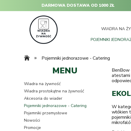
DARMOWA DOSTAWA OD 1000 ZŁ
WIADRA NA Ż
POJEMNIKI JEDNORA
»
Pojemniki jednorazowe - Catering
MENU
BenBow o
atestami
odpowiedz
Wiadra na żywność
Wiadra prostokątne na żywność
EKOL
Akcesoria do wiader
Pojemniki jednorazowe - Catering
W kategor
włókien t
Pojemniki przemysłowe
pojemniki
Nowości
mikrofaló
Promocje