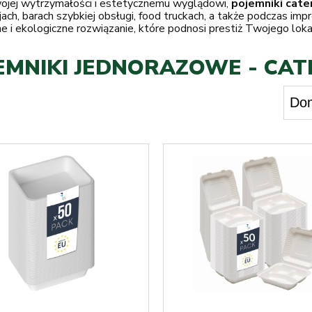
wojej wytrzymałości i estetycznemu wyglądowi,
pojemniki cat
jach, barach szybkiej obsługi, food truckach, a także podczas im
e i ekologiczne rozwiązanie, które podnosi prestiż Twojego lok
EMNIKI JEDNORAZOWE - CAT