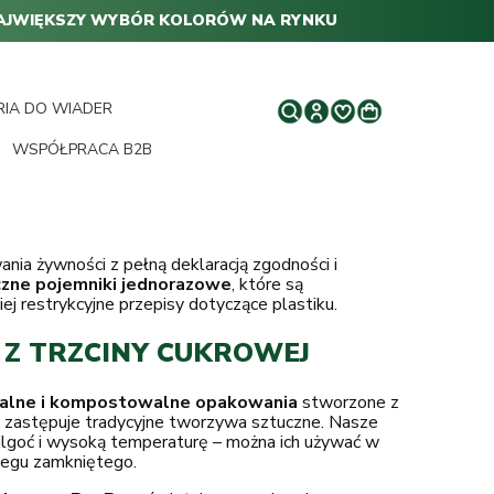
AJWIĘKSZY WYBÓR KOLORÓW NA RYNKU
RIA DO WIADER
WSPÓŁPRACA B2B
ia żywności z pełną deklaracją zgodności i
czne pojemniki jednorazowe
, które są
j restrykcyjne przepisy dotyczące plastiku.
 Z TRZCINY CUKROWEJ
alne i kompostowalne opakowania
stworzone z
ni zastępuje tradycyjne tworzywa sztuczne. Nasze
wilgoć i wysoką temperaturę – można ich używać w
biegu zamkniętego.