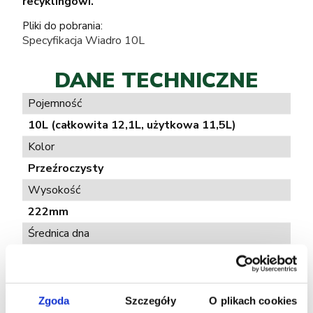
recyklingowi.
Pliki do pobrania:
Specyfikacja Wiadro 10L
DANE TECHNICZNE
Pojemność
10L (całkowita 12,1L, użytkowa 11,5L)
Kolor
Przeźroczysty
Wysokość
222mm
Średnica dna
294mm (z kołnierzem) 257mm (dolna)
Materiał
Polipropylen (PP)
Zgoda
Szczegóły
O plikach cookies