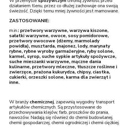
W przemyśle
spożywczym
chronią żywność przed
działaniem tlenu, przez co dłużej zachowuje ona swoją
świeżość. Dzięki temu mniej żywności jest marnowane.
ZASTOSOWANIE:
m.in.
: przetwory warzywne, warzywa kiszone,
sałatki warzywne, owoce, sosy pomidorowe,
przetwory owocowe (dżemy, marmolady
powidła), musztarda, majonez, lody, marynaty
rybne, rybne wyroby garmażeryjne, ryby solone,
karmel, syrop, suche sypkie artykuły spożywcze,
suche mieszanki warzywne, mączne dania
kulinarne, przetwory mleczne, tłuszcze roślinne i
zwierzęce, prażona kukurydza, chipsy, ciastka,
cukierki, orzeszki solone, karma dla zwierząt i
inne.
W branży
chemicznej
, zapewnią wygodny transport
artykułów chemicznych. Są przystosowane do
przechowywania klejów, farb, proszków do prania,
nawozów. Nadają się również do chemii budowlanej,
chemii gospodarczej, chemii ogrodniczej i chemii ciężkiej.