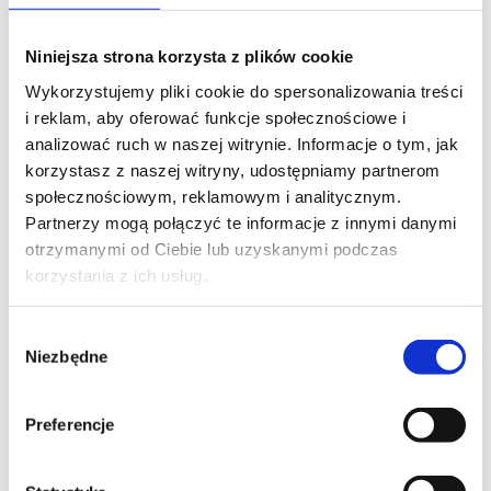
Zastosowanie
POJEMNIK SPOŻYWCZY: kapusta, ogórki i inne
Niniejsza strona korzysta z plików cookie
kiszonki, smalec, masło, tłuszcze, mąka, cukier,
przyprawy, sosy, twaróg, bryndza, nabiały, miód,
Wykorzystujemy pliki cookie do spersonalizowania treści
marmolada, dżem, słodkości CHEMIA: proszek
i reklam, aby oferować funkcje społecznościowe i
do prania, płyny do czyszczenia, chemia
analizować ruch w naszej witrynie. Informacje o tym, jak
gospodarcza
korzystasz z naszej witryny, udostępniamy partnerom
społecznościowym, reklamowym i analitycznym.
KOSZTY DOSTAWY
Partnerzy mogą połączyć te informacje z innymi danymi
CENA NIE ZAWIERA EWENTUALNYCH KOSZTÓW
otrzymanymi od Ciebie lub uzyskanymi podczas
PŁATNOŚCI
Kraj wysyłki:
korzystania z ich usług.
Wybór
Niezbędne
zgody
GLS Kurier
12,00 zł
InPost Kurier
15,00 zł
Preferencje